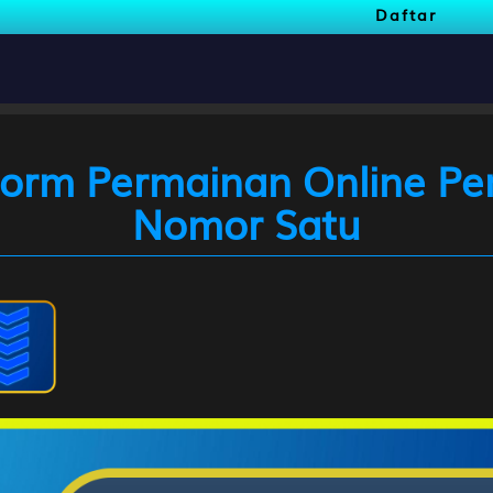
Daftar
TOGEL
orm Permainan Online Pen
Nomor Satu